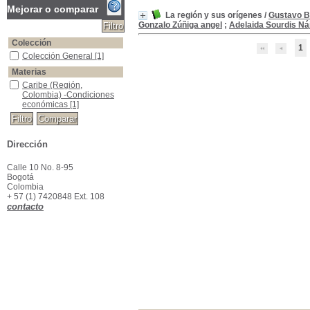
Mejorar o comparar
La región y sus orígenes
/
Gustavo B
Gonzalo Zúñiga angel
;
Adelaida Sourdis Ná
Colección
1
Colección General
Colección General
[1]
Materias
Caribe (Región, Colombia) -Condiciones económicas
Caribe (Región,
Colombia) -Condiciones
económicas
[1]
Dirección
Calle 10 No. 8-95
Bogotá
Colombia
+ 57 (1) 7420848 Ext. 108
contacto