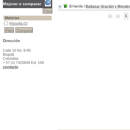
Mejorar o comparar
El heróe
/
Baltasar Gracián y Morale
1
Materias
Filosofía
Filosofía
[1]
Dirección
Calle 10 No. 8-95
Bogotá
Colombia
+ 57 (1) 7420848 Ext. 108
contacto