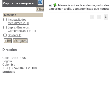
Mejorar o comparar
Memoria sobre la endemia, naturalez
dan origen a ella, y antagonistas que neutr
Materias
1
Incapacitados Mentalmente
Incapacitados
Mentalmente
[1]
Lepra -Ensayos, Conferencias, Etc.
Lepra -Ensayos,
Conferencias, Etc.
[1]
Sordera
Sordera
[1]
Dirección
Calle 10 No. 8-95
Bogotá
Colombia
+ 57 (1) 7420848 Ext. 108
contacto