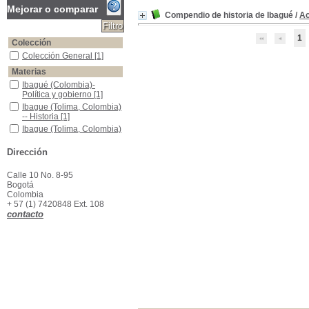
Mejorar o comparar
Compendio de historia de Ibagué
/
Ac
1
Colección
Colección General
Colección General
[1]
Materias
Ibagué (Colombia)-Política y gobierno
Ibagué (Colombia)-
Política y gobierno
[1]
Ibague (Tolima, Colombia) -- Historia
Ibague (Tolima, Colombia)
-- Historia
[1]
Ibague (Tolima, Colombia) -- Vida social y costumbres
Ibague (Tolima, Colombia)
-- Vida social y
costumbres
[1]
Dirección
Tolima (Colombia)-historia
Tolima (Colombia)-historia
[1]
Calle 10 No. 8-95
Bogotá
Colombia
+ 57 (1) 7420848 Ext. 108
contacto