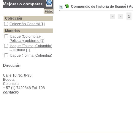
Mejorar o comparar
Compendio de historia de Ibagué
/
Ac
1
Colección
Colección General
Colección General
[1]
Materias
Ibagué (Colombia)-Política y gobierno
Ibagué (Colombia)-
Política y gobierno
[1]
Ibague (Tolima, Colombia) -- Historia
Ibague (Tolima, Colombia)
-- Historia
[1]
Ibague (Tolima, Colombia) -- Vida social y costumbres
Ibague (Tolima, Colombia)
-- Vida social y
costumbres
[1]
Dirección
Tolima (Colombia)-historia
Tolima (Colombia)-historia
[1]
Calle 10 No. 8-95
Bogotá
Colombia
+ 57 (1) 7420848 Ext. 108
contacto