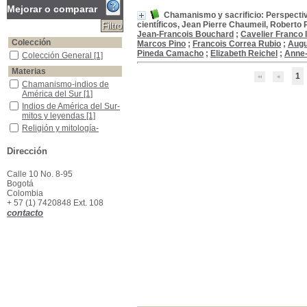
Mejorar o comparar
Chamanismo y sacrificio: Perspectiv
científicos, Jean Pierre Chaumeil, Robert
Jean-Francois Bouchard
;
Cavelier Franco 
Colección
Marcos Pino
;
Francois Correa Rubio
;
Augu
Pineda Camacho
;
Elizabeth Reichel
;
Anne-
Colección General
Colección General
[1]
Materias
1
Chamanismo-indios de América del Sur
Chamanismo-indios de
América del Sur
[1]
Indios de América del Sur-mitos y leyendas
Indios de América del Sur-
mitos y leyendas
[1]
Religión y mitología-indios de América del Sur
Religión y mitología-
indios de América del Sur
[1]
Dirección
Calle 10 No. 8-95
Bogotá
Colombia
+ 57 (1) 7420848 Ext. 108
contacto