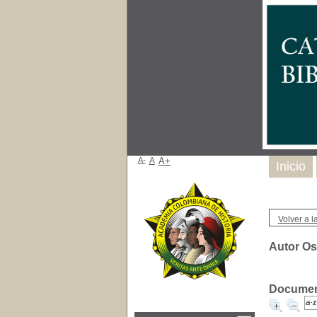
A-
A
A+
Inicio
Volver a la
Autor Os
Document