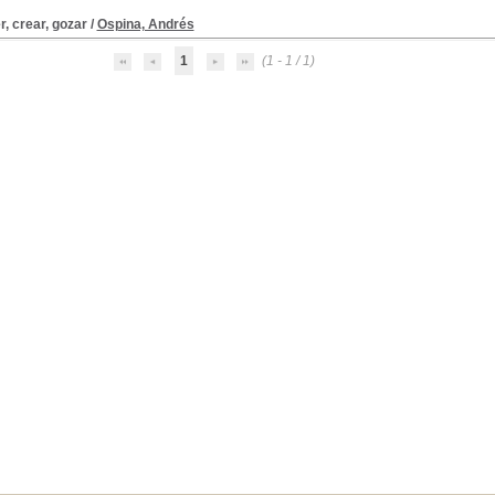
, crear, gozar
/
Ospina, Andrés
1
(1 - 1 / 1)
rafías