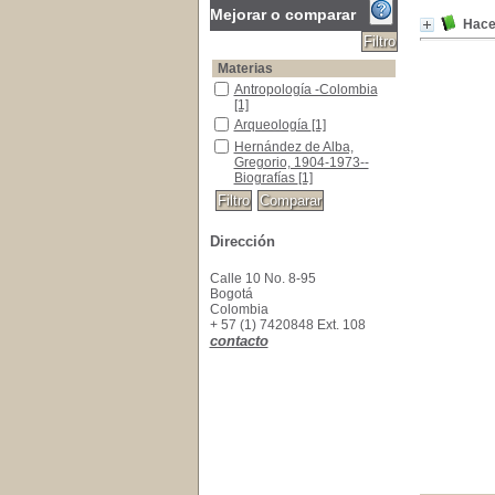
Mejorar o comparar
Hacer
Materias
Antropología -Colombia
Antropología -Colombia
[1]
Arqueología
Arqueología
[1]
Hernández de Alba, Gregorio, 1904-1973--Biog
Hernández de Alba,
Gregorio, 1904-1973--
Biografías
[1]
Dirección
Calle 10 No. 8-95
Bogotá
Colombia
+ 57 (1) 7420848 Ext. 108
contacto