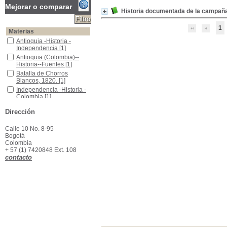
Mejorar o comparar
Historia documentada de la campaña m
1
Materias
Antioquia -Historia - Independencia
Antioquia -Historia -
Independencia
[1]
Antioquia (Colombia)--Historia--Fuentes
Antioquia (Colombia)--
Historia--Fuentes
[1]
Batalla de Chorros Blancos, 1820.
Batalla de Chorros
Blancos, 1820.
[1]
Independencia -Historia -Colombia
Independencia -Historia -
Colombia
[1]
Dirección
Calle 10 No. 8-95
Bogotá
Colombia
+ 57 (1) 7420848 Ext. 108
contacto