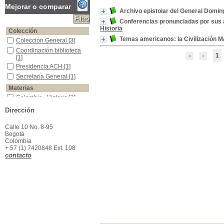
Mejorar o comparar
Archivo epistolar del General Domi
Conferencias pronunciadas por sus a
Historia
Colección
Temas americanos: la Civilización M
Colección General
Colección General
[3]
Coordinación biblioteca
Coordinación biblioteca
1
[1]
Presidencia ACH
Presidencia ACH
[1]
Secretaría General
Secretaría General
[1]
Materias
Colombia--Historia
Colombia--Historia
[1]
Colombia--Política y gobierno--Siglo XIX
Colombia--Política y
Dirección
gobierno--Siglo XIX
[1]
Días festivos -Colombia -ensayos, conferencias, etc.
Días festivos -Colombia -
Calle 10 No. 8-95
ensayos, conferencias,
Bogotá
etc.
[1]
Colombia
Indios Maya
Indios Maya
[1]
+ 57 (1) 7420848 Ext. 108
contacto
Mayas
Mayas
[1]
México-historia
México-historia
[1]