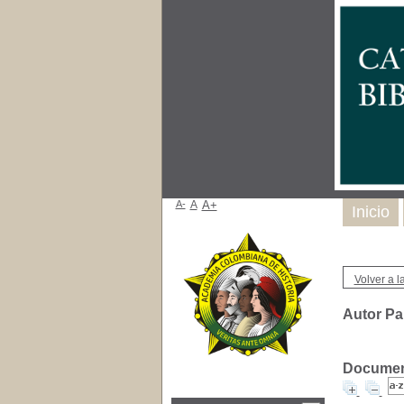
A-
A
A+
Inicio
Volver a la
Autor Pa
Document