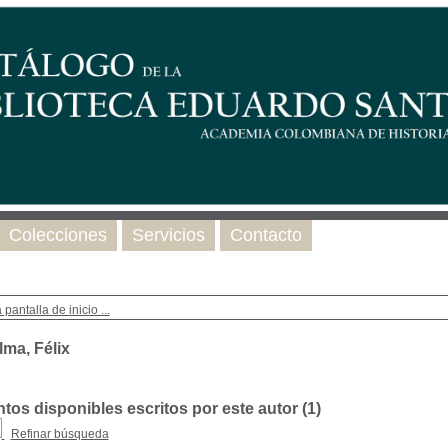
Colecciones
Servicios
Contacto
 pantalla de inicio ...
lma, Félix
os disponibles escritos por este autor (
1
)
Refinar búsqueda