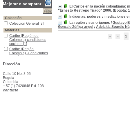
Mejorar o comparar
El Caribe en la nación colombiana: 
"Ernesto Restrepo Tirado" 2006. (Bogotá: 1
Indígenas, poderes y mediaciones en L
Colección
La región y sus orígenes
/
Gustavo B
Colección General
Colección General
[3]
Gonzalo Zúñiga angel
;
Adelaida Sourdis Ná
Materias
Caribe (Región de Colombia)-condiciones sociales
Caribe (Región de
1
Colombia)-condiciones
sociales
[1]
Caribe (Región, Colombia) -Condiciones económicas
Caribe (Región,
Colombia) -Condiciones
económicas
[1]
Comunidades indígenas -- Historia -- La Guajira (Colombia) -- 1750-1850
Comunidades indígenas -
Dirección
- Historia -- La Guajira
(Colombia) -- 1750-1850
Calle 10 No. 8-95
[1]
Bogotá
Etnohistoria -- La Guajira (Colombia)
Etnohistoria -- La Guajira
Colombia
(Colombia)
[1]
+ 57 (1) 7420848 Ext. 108
La Guajira (Colombia) -- Historia -- 1750-1850
La Guajira (Colombia) --
contacto
Historia -- 1750-1850
[1]