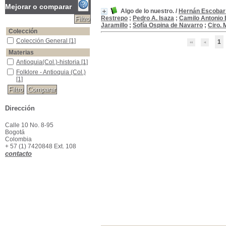
Mejorar o comparar
Algo de lo nuestro.
/
Hernán Escobar
Restrepo
;
Pedro A. Isaza
;
Camilo Antonio 
Jaramillo
;
Sofía Ospina de Navarro
;
Ciro. 
Colección
Colección General
Colección General
[1]
1
Materias
Antioquia(Col.)-historia
Antioquia(Col.)-historia
[1]
Folklore - Antioquia (Col.)
Folklore - Antioquia (Col.)
[1]
Dirección
Calle 10 No. 8-95
Bogotá
Colombia
+ 57 (1) 7420848 Ext. 108
contacto