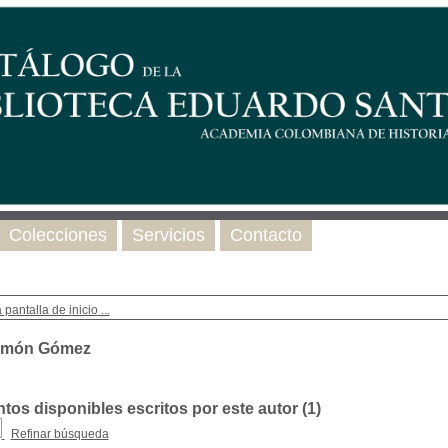
Colecciones
Servicios
Contacto
 pantalla de inicio ...
amón Gómez
os disponibles escritos por este autor (
1
)
Refinar búsqueda