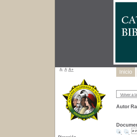
A-
A
A+
Inicio
Volver a la
Autor R
Document