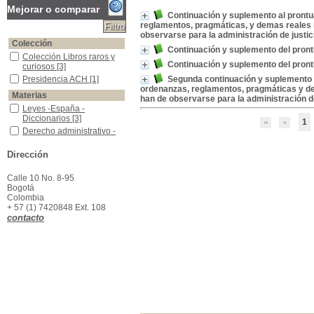
Mejorar o comparar
Continuación y suplemento al prontua
reglamentos, pragmáticas, y demas reales 
observarse para la administración de justici
Colección
Continuación y suplemento del pron
Colección Libros raros y curiosos
Colección Libros raros y
Continuación y suplemento del pron
curiosos
[3]
Presidencia ACH
Presidencia ACH
[1]
Segunda continuación y suplemento al
ordenanzas, reglamentos, pragmáticas y dem
Materias
han de observarse para la administración de
Leyes -España -Diccionarios
Leyes -España -
Diccionarios
[3]
1
Derecho administrativo -España -Diccionarios
Derecho administrativo -
España -Diccionarios
[2]
Derecho Administrativo-España-diccionarios
Derecho Administrativo-
Dirección
España-diccionarios
[1]
Derecho Indiana -Administrativo -España -Diccionarios
Derecho Indiana -
Calle 10 No. 8-95
Administrativo -España -
Bogotá
Diccionarios
[1]
Colombia
+ 57 (1) 7420848 Ext. 108
España- Leyes-1792-1799-diccionarios
España- Leyes-1792-
contacto
1799-diccionarios
[1]
Leyes-España-dicccionarios
Leyes-España-
dicccionarios
[1]