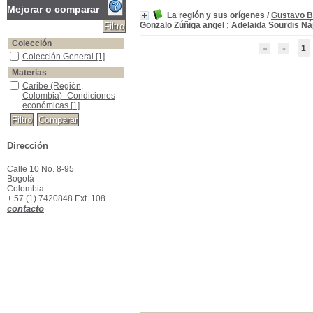
Mejorar o comparar
La región y sus orígenes
/
Gustavo B
Gonzalo Zúñiga angel
;
Adelaida Sourdis Ná
Colección
1
Colección General
Colección General
[1]
Materias
Caribe (Región, Colombia) -Condiciones económicas
Caribe (Región,
Colombia) -Condiciones
económicas
[1]
Dirección
Calle 10 No. 8-95
Bogotá
Colombia
+ 57 (1) 7420848 Ext. 108
contacto