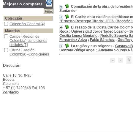
Mejorar o comparar
Compilación de la obra del presidente
Santander
El Caribe en la nación colombiana: 
Colección
"Ernesto Restrepo Tirado" 2006. (Bogotá: 1
Colección General
Colección General
[4]
El rezago de la Costa Caribe Colomb
Materias
Roca
;
Universidad Jorge Tadeo Lozano - Se
Cecilia López Montaño
;
Rodolfo Segovia Sa
Caribe (Región de Colombia)-condiciones sociales
Caribe (Región de
Fernández Ariza
;
Fabio Sánchez
;
Geoffrey
Colombia)-condiciones
sociales
[1]
La región y sus orígenes
/
Gustavo B
Caribe (Región, Colombia) -Condiciones económicas
Caribe (Región,
Gonzalo Zúñiga angel
;
Adelaida Sourdis Ná
Colombia) -Condiciones
económicas
[1]
1
Cartagena (Prov.)--Geografía histórica--Siglo XIX
Cartagena (Prov.)--
Dirección
Geografía histórica--Siglo
XIX
[1]
Calle 10 No. 8-95
Costa Atlántica (Colombia)-condiciones economicas
Costa Atlántica
Bogotá
(Colombia)-condiciones
Colombia
economicas
[1]
+ 57 (1) 7420848 Ext. 108
Nieto Gil, Juan José , 1805-1866 -- Biografía
Nieto Gil, Juan José ,
contacto
1805-1866 -- Biografía
[1]
Nieto, Juan José, 1805-1866--Colecciones de escritos
Nieto, Juan José, 1805-
1866--Colecciones de
escritos
[1]