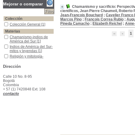
Mejorar o comparar
Chamanismo y sacrificio: Perspectiv
científicos, Jean Pierre Chaumeil, Robert
Jean-Francois Bouchard
;
Cavelier Franco 
Colección
Marcos Pino
;
Francois Correa Rubio
;
Augu
Pineda Camacho
;
Elizabeth Reichel
;
Anne-
Colección General
Colección General
[1]
Materias
1
Chamanismo-indios de América del Sur
Chamanismo-indios de
América del Sur
[1]
Indios de América del Sur-mitos y leyendas
Indios de América del Sur-
mitos y leyendas
[1]
Religión y mitología-indios de América del Sur
Religión y mitología-
indios de América del Sur
[1]
Dirección
Calle 10 No. 8-95
Bogotá
Colombia
+ 57 (1) 7420848 Ext. 108
contacto