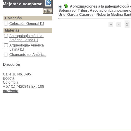
Mejorar o comparar
Aproximaciones a la paleopatología 
Sotomayor Tribín
;
Asociación Latinoameri
Uriel García Cáceres
;
Roberto Medina Sant
Colección
Colección General
Colección General
[1]
1
Materias
Antropología médica- América Latina
Antropología médica-
América Latina
[1]
Arqueología- América Latina
Arqueología- América
Latina
[1]
Chamanismo- América Latina
Chamanismo- América
Latina
[1]
Paleopatología- América Latina
Paleopatología- América
Dirección
Latina
[1]
Calle 10 No. 8-95
Bogotá
Colombia
+ 57 (1) 7420848 Ext. 108
contacto