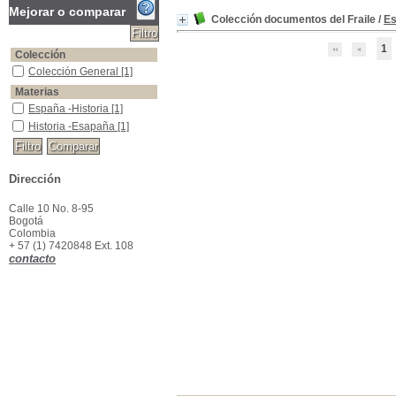
Mejorar o comparar
Colección documentos del Fraile
/
Es
1
Colección
Colección General
Colección General
[1]
Materias
España -Historia
España -Historia
[1]
Historia -Esapaña
Historia -Esapaña
[1]
Dirección
Calle 10 No. 8-95
Bogotá
Colombia
+ 57 (1) 7420848 Ext. 108
contacto