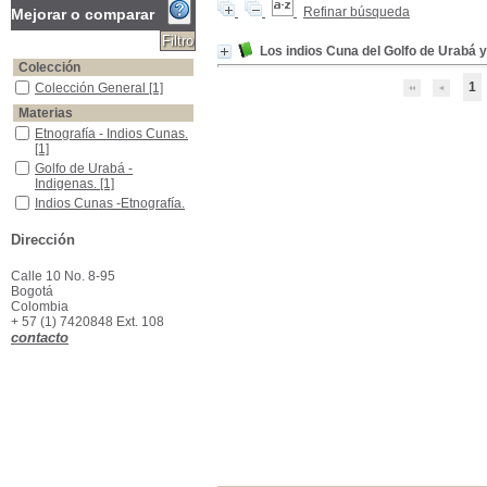
Refinar búsqueda
Mejorar o comparar
Los indios Cuna del Golfo de Urabá y
Colección
1
Colección General
Colección General
[1]
Materias
Etnografía - Indios Cunas.
Etnografía - Indios Cunas.
[1]
Golfo de Urabá - Indigenas.
Golfo de Urabá -
Indigenas.
[1]
Indios Cunas -Etnografía.
Indios Cunas -Etnografía.
[1]
Dirección
Calle 10 No. 8-95
Bogotá
Colombia
+ 57 (1) 7420848 Ext. 108
contacto