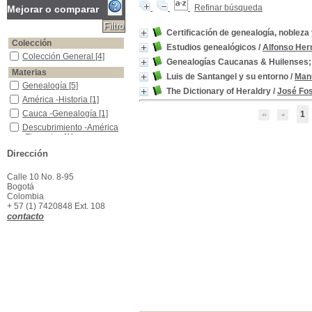
Refinar búsqueda
Mejorar o comparar
Certificación de genealogía, nobleza
Colección
Estudios genealógicos
/
Alfonso Her
Colección General
Colección General
[4]
Genealogías Caucanas & Huilenses;
Materias
Luis de Santangel y su entorno
/
Manu
Genealogía
Genealogía
[5]
The Dictionary of Heraldry
/
José Fos
América -Historia
América -Historia
[1]
Cauca -Genealogía
Cauca -Genealogía
[1]
1
Descubrimiento -América -Financias
Descubrimiento -América
-Financias
[1]
Emblemas
Emblemas
[1]
Dirección
Familias -Suàrez y Figueroa -Genealogías
Familias -Suàrez y
Figueroa -Genealogías
[1]
Calle 10 No. 8-95
Heráldica
Heráldica
[1]
Bogotá
Colombia
Heráldica -Diccionarios
Heráldica -Diccionarios
[1]
+ 57 (1) 7420848 Ext. 108
Huila -Genealogía
Huila -Genealogía
[1]
contacto
Manuscritos -Facsímiles
Manuscritos -Facsímiles
[1]