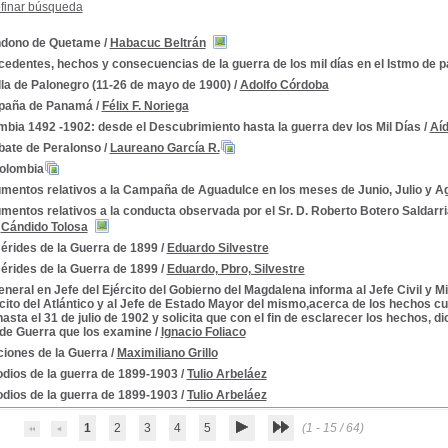
finar búsqueda
dono de Quetame
/
Habacuc Beltrán
cedentes, hechos y consecuencias de la guerra de los mil días en el Istmo de
lla de Palonegro (11-26 de mayo de 1900)
/
Adolfo Córdoba
aña de Panamá
/
Félix F. Noriega
bia 1492 -1902: desde el Descubrimiento hasta la guerra dev los Mil Días
/
Aíd
ate de Peralonso
/
Laureano García R.
2
olombia
mentos relativos a la Campaña de Aguadulce en los meses de Junio, Julio y A
entos relativos a la conducta observada por el Sr. D. Roberto Botero Saldarriag
/
Cándido Tolosa
érides de la Guerra de 1899
/
Eduardo Silvestre
érides de la Guerra de 1899
/
Eduardo, Pbro, Silvestre
eneral en Jefe del Ejército del Gobierno del Magdalena informa al Jefe Civil y 
rcito del Atlántico y al Jefe de Estado Mayor del mismo,acerca de los hechos c
hasta el 31 de julio de 1902 y solicita que con el fin de esclarecer los hechos,
de Guerra que los examine
/
Ignacio Foliaco
iones de la Guerra
/
Maximiliano Grillo
odios de la guerra de 1899-1903
/
Tulio Arbeláez
odios de la guerra de 1899-1903
/
Tulio Arbeláez
1
2
3
4
5
(1 - 15 / 64)