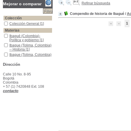
Refinar búsqueda
Mejorar o comparar
Compendio de historia de Ibagué
/
Ac
Colección
1
Colección General
Colección General
[1]
Materias
Ibagué (Colombia)-Política y gobierno
Ibagué (Colombia)-
Política y gobierno
[1]
Ibague (Tolima, Colombia) -- Historia
Ibague (Tolima, Colombia)
-- Historia
[1]
Ibague (Tolima, Colombia) -- Vida social y costumbres
Ibague (Tolima, Colombia)
-- Vida social y
costumbres
[1]
Dirección
Tolima (Colombia)-historia
Tolima (Colombia)-historia
[1]
Calle 10 No. 8-95
Bogotá
Colombia
+ 57 (1) 7420848 Ext. 108
contacto