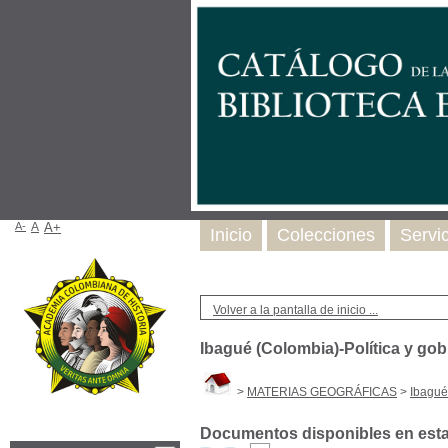
A-
A
A+
Inicio
Colecciones
Servi
Volver a la pantalla de inicio ...
Ibagué (Colombia)-Política y gob
>
MATERIAS GEOGRÁFICAS
>
Ibagué
Documentos disponibles en esta 