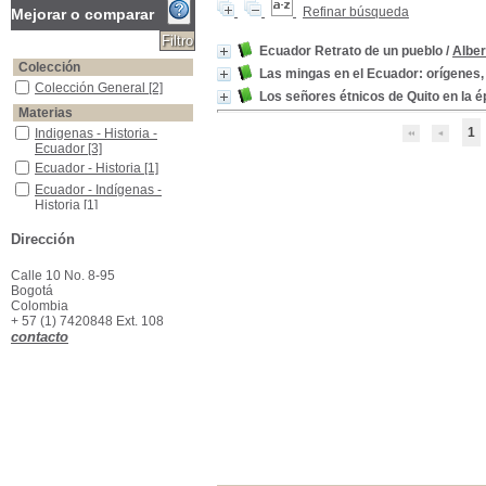
Refinar búsqueda
Mejorar o comparar
Ecuador Retrato de un pueblo
/
Alber
Colección
Las mingas en el Ecuador: orígenes, 
Colección General
Colección General
[2]
Los señores étnicos de Quito en la é
Materias
1
Indigenas - Historia - Ecuador
Indigenas - Historia -
Ecuador
[3]
Ecuador - Historia
Ecuador - Historia
[1]
Ecuador - Indígenas - Historia
Ecuador - Indígenas -
Historia
[1]
Ecuador -Historia -Colonia
Ecuador -Historia -
Dirección
Colonia
[1]
Ecuador -Historia Indigenas
Ecuador -Historia
Indigenas
[1]
Calle 10 No. 8-95
Bogotá
Mingas--Trabajo--Ecuador-- Colonia
Mingas--Trabajo--
Colombia
Ecuador-- Colonia
[1]
+ 57 (1) 7420848 Ext. 108
Mingas--Trabajo--Ecuador-- Siglo XX
Mingas--Trabajo--
contacto
Ecuador-- Siglo XX
[1]