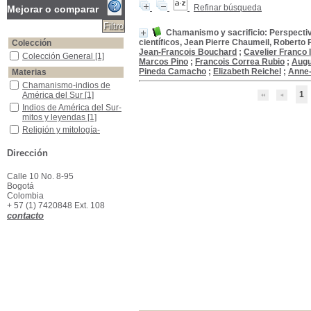
Refinar búsqueda
Mejorar o comparar
Chamanismo y sacrificio: Perspectiv
científicos, Jean Pierre Chaumeil, Robert
Colección
Jean-Francois Bouchard
;
Cavelier Franco 
Colección General
Colección General
[1]
Marcos Pino
;
Francois Correa Rubio
;
Augu
Pineda Camacho
;
Elizabeth Reichel
;
Anne-
Materias
Chamanismo-indios de América del Sur
Chamanismo-indios de
1
América del Sur
[1]
Indios de América del Sur-mitos y leyendas
Indios de América del Sur-
mitos y leyendas
[1]
Religión y mitología-indios de América del Sur
Religión y mitología-
indios de América del Sur
[1]
Dirección
Calle 10 No. 8-95
Bogotá
Colombia
+ 57 (1) 7420848 Ext. 108
contacto