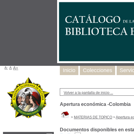
A-
A
A+
Inicio
Colecciones
Servi
Volver a la pantalla de inicio ...
Apertura económica -Colombia
>
MATERIAS DE TOPICO
>
Apertura e
Documentos disponibles en esta 