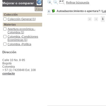
Refinar búsqueda
Mejorar o comparar
Autoabastecimiento o apertura?
/
Lu
Colección
1
Colección General
Colección General
[1]
Materias
Apertura económica -Colombia
Apertura económica -
Colombia
[1]
Colombia -Condiciones Económicas
Colombia -Condiciones
Económicas
[1]
Colombia -Política económica
Colombia -Política
económica
[1]
Dirección
Calle 10 No. 8-95
Bogotá
Colombia
+ 57 (1) 7420848 Ext. 108
contacto