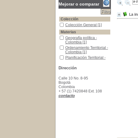
Mejorar o comparar
La in
Colección
Colección General
Colección General
[1]
Materias
Geografía política -Colombia
Geografía política -
Colombia
[1]
Ordenamiento Territorial -Colombia
Ordenamiento Territorial -
Colombia
[1]
Planificación Territorial -Colombia
Planificación Territorial -
Colombia
[1]
Dirección
Calle 10 No. 8-95
Bogotá
Colombia
+ 57 (1) 7420848 Ext. 108
contacto