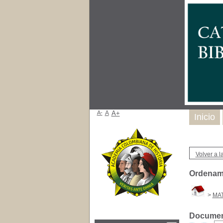
A-
A
A+
Inicio
Volver a la
Ordenami
>
MAT
Document