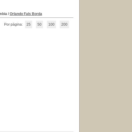
ombia
/
Orlando Fals Borda
Por página:
25
50
100
200