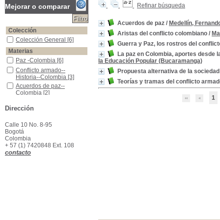
Refinar búsqueda
Mejorar o comparar
Acuerdos de paz
/
Medellín, Fernand
Colección
Aristas del conflicto colombiano
/
Mar
Colección General
Colección General
[6]
Guerra y Paz, los rostros del conflict
Materias
La paz en Colombia, aportes desde la
Paz -Colombia
Paz -Colombia
[6]
la Educación Popular (Bucaramanga)
Conflicto armado--Historia--Colombia
Conflicto armado--
Propuesta alternativa de la sociedad 
Historia--Colombia
[3]
Teorías y tramas del conflicto arma
Acuerdos de paz-- Colombia
Acuerdos de paz--
Colombia
[2]
1
Violencia -Colombia
Violencia -Colombia
[2]
Dirección
Colombia -Condiciones Sociales
Colombia -Condiciones
Sociales
[1]
Calle 10 No. 8-95
Construcción de la paz-- Colombia
Construcción de la paz--
Bogotá
Colombia
[1]
Colombia
Derechos humanos
Derechos humanos
[1]
+ 57 (1) 7420848 Ext. 108
contacto
Guerrillas -Colombia
Guerrillas -Colombia
[1]
Política y Gobierno-Colombia
Política y Gobierno-
Colombia
[1]
Reparación (Justicia penal)--Colombia
Reparación (Justicia
penal)--Colombia
[1]