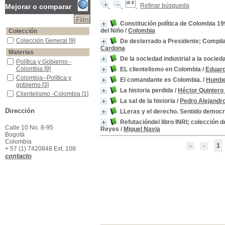
Refinar búsqueda
Mejorar o comparar
Constitución política de Colombia 1
del Niño
/
Colombia
Colección
Colección General
Colección General
[9]
De desterrado a Presidente; Compila
Cardona
Materias
De la sociedad industrial a la socied
Política y Gobierno -Colombia
Política y Gobierno -
Colombia
[9]
EL clientelismo en Colombia
/
Eduard
Colombia--Política y gobierno
Colombia--Política y
El comandante es Colombia.
/
Humbe
gobierno
[3]
La historia perdida
/
Héctor Quintero
Clientelismo -Colombia
Clientelismo -Colombia
[1]
La sal de la historia
/
Pedro Alejandr
Colombia - Historia- Independencia
Colombia - Historia-
Dirección
Independencia
[1]
LLeras y el derecho. Sentido democrá
Colombia -Constitución Política, 1991
Colombia -Constitución
Refutacióndel libro INRI; colección d
Política, 1991
[1]
Calle 10 No. 8-95
Reyes
/
Miguel Navia
Bogotá
Colombia -Historia política
Colombia -Historia política
Colombia
[1]
1
+ 57 (1) 7420848 Ext. 108
Colombia -Sosiedad Industrial
Colombia -Sosiedad
contacto
Industrial
[1]
Colombia--Historia
Colombia--Historia
[1]
Democracia -Colombia
Democracia -Colombia
[1]
Desarrollo Industrial -Colombia
Desarrollo Industrial -
Colombia
[1]