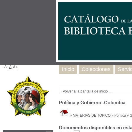
A-
A
A+
Inicio
Colecciones
Servi
Volver a la pantalla de inicio ...
Política y Gobierno -Colombia
>
MATERIAS DE TOPICO
>
Política y
Documentos disponibles en esta 