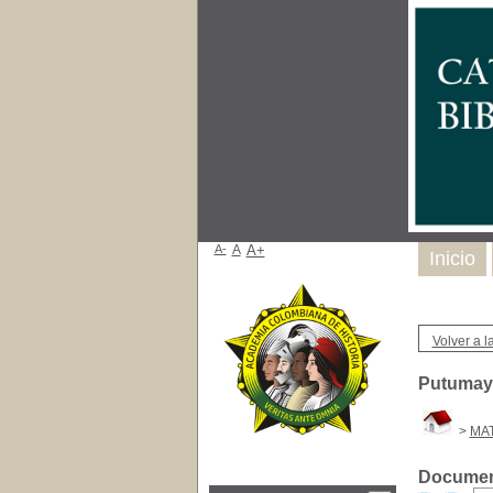
A-
A
A+
Inicio
Volver a la
Putumayo
>
MA
Document