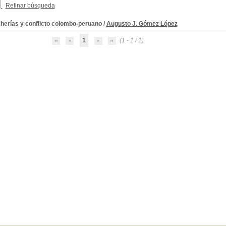
Refinar búsqueda
herías y conflicto colombo-peruano
/
Augusto J. Gómez López
1
(1 - 1 / 1)
elatos personales