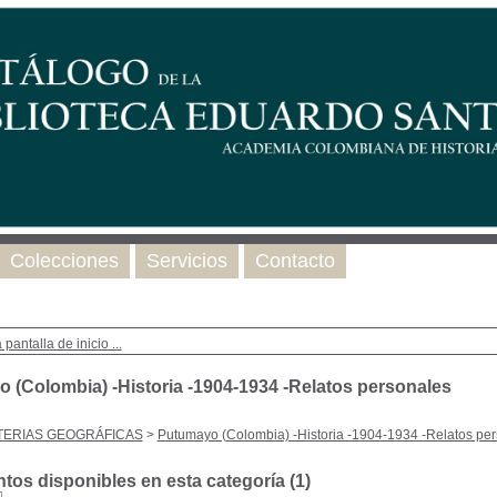
Colecciones
Servicios
Contacto
 pantalla de inicio ...
 (Colombia) -Historia -1904-1934 -Relatos personales
TERIAS GEOGRÁFICAS
>
Putumayo (Colombia) -Historia -1904-1934 -Relatos pe
os disponibles en esta categoría (
1
)