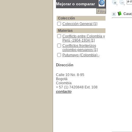
Mejorar o comparar
Cauc
Colección
Colección General
Colección General
[1]
Materias
Conflicto entre Colombia y Perú -1904-1934
Conflicto entre Colombia y
Perú -1904-1934
[1]
Conflictos fronterizos colombo-peruanos
Conflictos fronterizos
colombo-peruanos
[1]
Putumayo (Colombia) -Historia -1904-1934 -R
Putumayo (Colombia) -
Historia -1904-1934 -
Relatos personales
[1]
Dirección
Calle 10 No. 8-95
Bogotá
Colombia
+ 57 (1) 7420848 Ext. 108
contacto