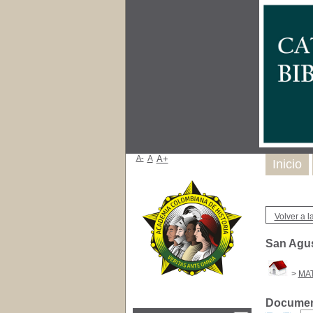
A-
A
A+
Inicio
Volver a la
San Agust
>
MA
Document