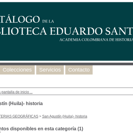
Colecciones
Servicios
Contacto
 pantalla de inicio ...
ín (Huila)- historia
TERIAS GEOGRÁFICAS
>
San Agustín (Huila)- historia
os disponibles en esta categoría (
1
)