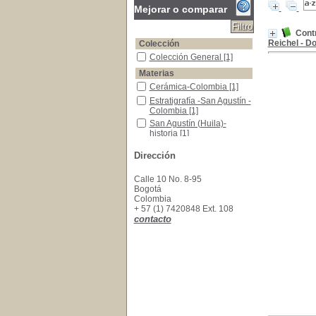
Mejorar o comparar
Contr
Reichel - D
Colección
Colección General
Colección General
[1]
Materias
Cerámica-Colombia
Cerámica-Colombia
[1]
Estratigrafía -San Agustín - Colombia
Estratigrafía -San Agustín -
Colombia
[1]
San Agustín (Huila)- historia
San Agustín (Huila)-
historia
[1]
Dirección
Calle 10 No. 8-95
Bogotá
Colombia
+ 57 (1) 7420848 Ext. 108
contacto