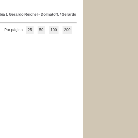
ia ). Gerardo Reichel - Dolmatoff.
/
Gerardo
Por página:
25
50
100
200