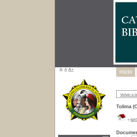
A-
A
A+
Inicio
Volver a la
Tolima (
>
MA
Document