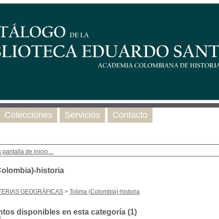
Colecciones
Servicios
Contacto
 pantalla de inicio ...
Colombia)-historia
TERIAS GEOGRÁFICAS
>
Tolima (Colombia)-historia
os disponibles en esta categoría (
1
)