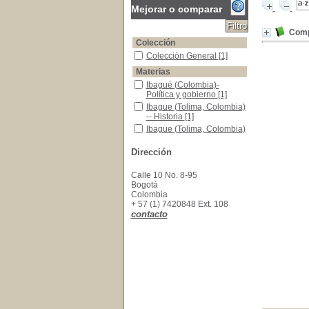
Mejorar o comparar
Comp
Colección
Colección General
Colección General
[1]
Materias
Ibagué (Colombia)-Política y gobierno
Ibagué (Colombia)-
Política y gobierno
[1]
Ibague (Tolima, Colombia) -- Historia
Ibague (Tolima, Colombia)
-- Historia
[1]
Ibague (Tolima, Colombia) -- Vida social y cos
Ibague (Tolima, Colombia)
-- Vida social y
costumbres
[1]
Dirección
Tolima (Colombia)-historia
Tolima (Colombia)-historia
[1]
Calle 10 No. 8-95
Bogotá
Colombia
+ 57 (1) 7420848 Ext. 108
contacto