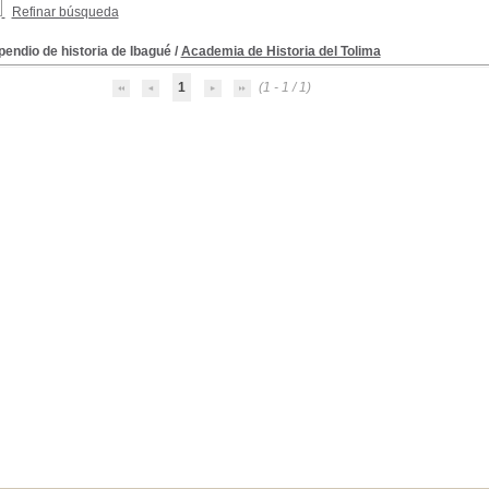
Refinar búsqueda
endio de historia de Ibagué
/
Academia de Historia del Tolima
1
(1 - 1 / 1)
tumbres