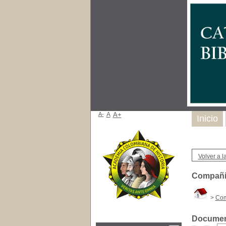
A-
A
A+
Inicio
Volver a la
Compañi
>
Com
Document