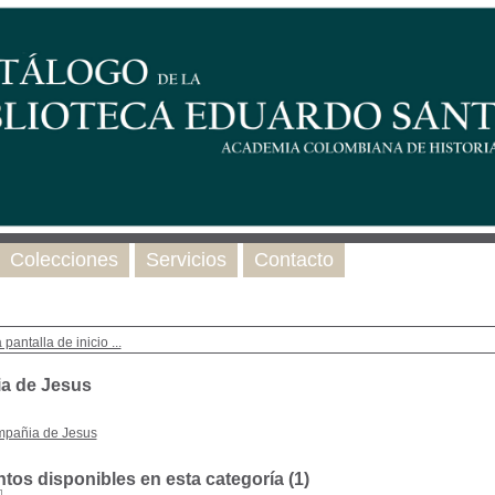
Colecciones
Servicios
Contacto
 pantalla de inicio ...
a de Jesus
pañia de Jesus
os disponibles en esta categoría (
1
)