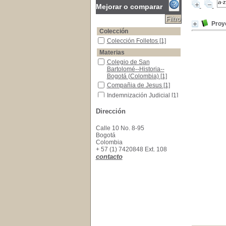
Mejorar o comparar
Proy
Colección
Colección Folletos
Colección Folletos
[1]
Materias
Colegio de San Bartolomé--Historia--Bogotá (
Colegio de San
Bartolomé--Historia--
Bogotá (Colombia)
[1]
Compañia de Jesus
Compañia de Jesus
[1]
Indemnización Judicial
Indemnización Judicial
[1]
Dirección
Calle 10 No. 8-95
Bogotá
Colombia
+ 57 (1) 7420848 Ext. 108
contacto