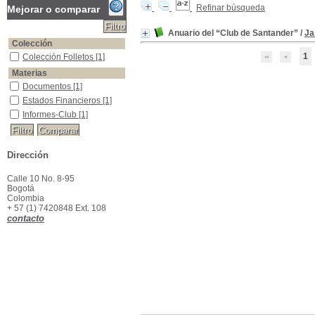
Refinar búsqueda
Mejorar o comparar
Anuario del “Club de Santander”
/
Ja
Colección
1
Colección Folletos
Colección Folletos
[1]
Materias
Documentos
Documentos
[1]
Estados Financieros
Estados Financieros
[1]
Informes-Club
Informes-Club
[1]
Dirección
Calle 10 No. 8-95
Bogotá
Colombia
+ 57 (1) 7420848 Ext. 108
contacto