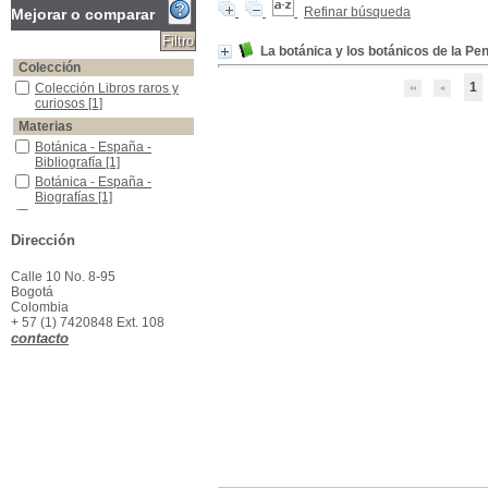
Refinar búsqueda
Mejorar o comparar
La botánica y los botánicos de la P
Colección
1
Colección Libros raros y curiosos
Colección Libros raros y
curiosos
[1]
Materias
Botánica - España - Bibliografía
Botánica - España -
Bibliografía
[1]
Botánica - España - Biografías
Botánica - España -
Biografías
[1]
Botánica - Portugal - Bibliografía
Botánica - Portugal -
Bibliografía
[1]
Dirección
Botánica - Portugal - biografías
Botánica - Portugal -
biografías
[1]
Calle 10 No. 8-95
La Botánica y los botánicos
La Botánica y los
Bogotá
botánicos
[1]
Colombia
+ 57 (1) 7420848 Ext. 108
contacto