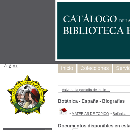
A-
A
A+
Inicio
Colecciones
Servi
Volver a la pantalla de inicio ...
Botánica - España - Biografías
>
MATERIAS DE TOPICO
>
Botánica -
Documentos disponibles en esta 