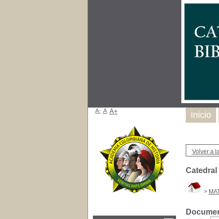
A-
A
A+
Inicio
Volver a la
Catedral
>
MAT
Document