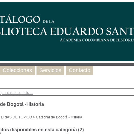
Colecciones
Servicios
Contacto
 pantalla de inicio ...
 de Bogotá -Historia
ERIAS DE TOPICO
>
Catedral de Bogotá -Historia
os disponibles en esta categoría (
2
)