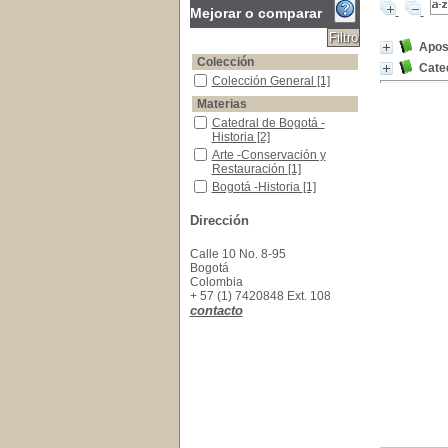
Mejorar o comparar
Apos
Colección
Cate
Colección General
Colección General
[1]
Materias
Catedral de Bogotá -Historia
Catedral de Bogotá -
Historia
[2]
Arte -Conservación y Restauración
Arte -Conservación y
Restauración
[1]
Bogotá -Historia
Bogotá -Historia
[1]
Bogotá -Población
Bogotá -Población
[1]
Dirección
Iglesia de el Humilladero -Historia
Iglesia de el Humilladero -
Historia
[1]
Calle 10 No. 8-95
Instrumentos Musicales - Colombia
Instrumentos Musicales -
Bogotá
Colombia
[1]
Colombia
Pila del mono -Historia
Pila del mono -Historia
[1]
+ 57 (1) 7420848 Ext. 108
contacto
Platería
Platería
[1]