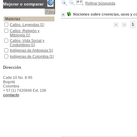
Refinar búsqueda
Mejorar o comparar
Nociones sobre creencias, usos y co
Materias
1
Catíos -Leyendas
Catíos -Leyendas
[1]
Catíos -Religión y Mitología
Catíos -Religión y
Mitología
[1]
Catíos -Vida Social y Costumbres
Catíos -Vida Social y
Costumbres
[1]
Indígenas de Antioquia
Indígenas de Antioquia
[1]
Indígenas de Colombia
Indígenas de Colombia
[1]
Dirección
Calle 10 No. 8-95
Bogotá
Colombia
+ 57 (1) 7420848 Ext. 108
contacto