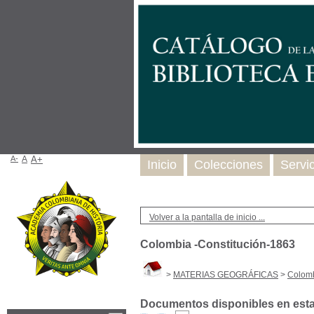
A-
A
A+
Inicio
Colecciones
Servi
Volver a la pantalla de inicio ...
Colombia -Constitución-1863
>
MATERIAS GEOGRÁFICAS
>
Colomb
Documentos disponibles en esta 