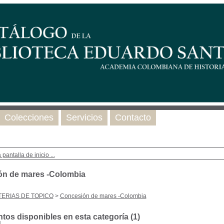
Colecciones
Servicios
Contacto
 pantalla de inicio ...
n de mares -Colombia
ERIAS DE TOPICO
>
Concesión de mares -Colombia
os disponibles en esta categoría (
1
)