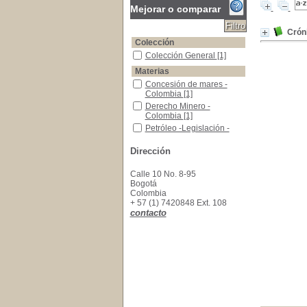
Mejorar o comparar
Crón
Colección
Colección General
Colección General
[1]
Materias
Concesión de mares -Colombia
Concesión de mares -
Colombia
[1]
Derecho Minero -Colombia
Derecho Minero -
Colombia
[1]
Petróleo -Legislación -Colombia
Petróleo -Legislación -
Colombia
[1]
Dirección
Calle 10 No. 8-95
Bogotá
Colombia
+ 57 (1) 7420848 Ext. 108
contacto