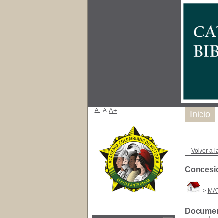
A-
A
A+
Inicio
Volver a la
Concesió
>
MAT
Document