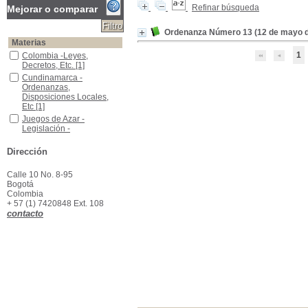
Refinar búsqueda
Mejorar o comparar
Ordenanza Número 13 (12 de mayo d
Materias
1
Colombia -Leyes, Decretos, Etc.
Colombia -Leyes,
Decretos, Etc.
[1]
Cundinamarca -Ordenanzas, Disposiciones Locales, Etc
Cundinamarca -
Ordenanzas,
Disposiciones Locales,
Etc
[1]
Juegos de Azar -Legislación -Cundinamarca
Juegos de Azar -
Legislación -
Cundinamarca
[1]
Dirección
Calle 10 No. 8-95
Bogotá
Colombia
+ 57 (1) 7420848 Ext. 108
contacto