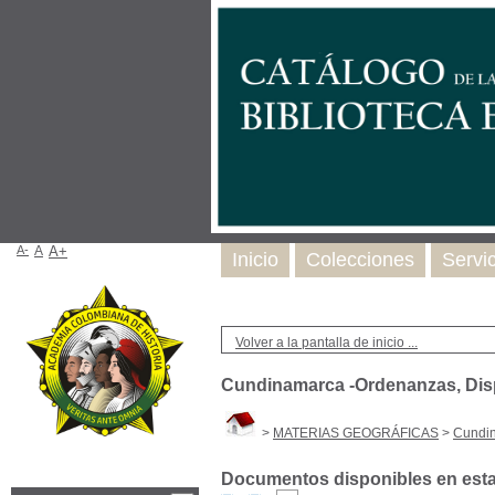
A-
A
A+
Inicio
Colecciones
Servi
Volver a la pantalla de inicio ...
Cundinamarca -Ordenanzas, Disp
>
MATERIAS GEOGRÁFICAS
>
Cundin
Documentos disponibles en esta 