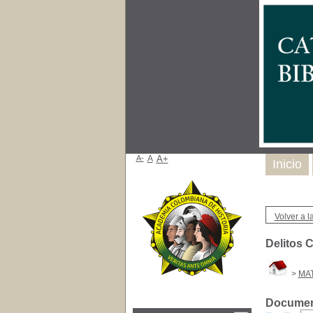
A-
A
A+
Inicio
Volver a la
Delitos 
>
MAT
Document