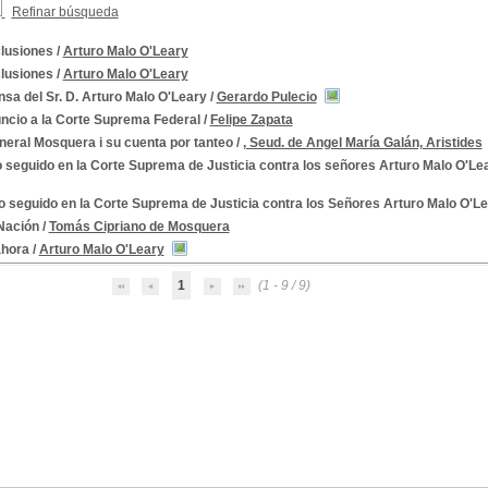
Refinar búsqueda
lusiones
/
Arturo Malo O'Leary
lusiones
/
Arturo Malo O'Leary
ombia
sa del Sr. D. Arturo Malo O'Leary
/
Gerardo Pulecio
ncio a la Corte Suprema Federal
/
Felipe Zapata
neral Mosquera i su cuenta por tanteo
/
, Seud. de Angel María Galán, Aristides
 seguido en la Corte Suprema de Justicia contra los señores Arturo Malo O'Lea
o seguido en la Corte Suprema de Justicia contra los Señores Arturo Malo O'Le
 Nación
/
Tomás Cipriano de Mosquera
ahora
/
Arturo Malo O'Leary
1
(1 - 9 / 9)