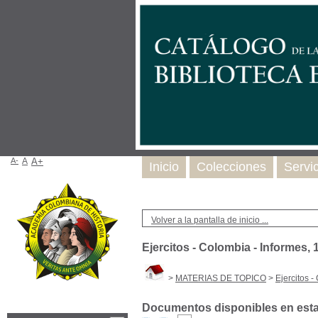
A-
A
A+
Inicio
Colecciones
Servi
Volver a la pantalla de inicio ...
Ejercitos - Colombia - Informes, 
>
MATERIAS DE TOPICO
>
Ejercitos -
Documentos disponibles en esta 