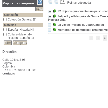
Refinar búsqueda
Mejorar o comparar
82 objetos que cuentan un país: una 
Colección
Felipe II y el Marqués de Santa Cru
Colección General
Colección General
[3]
Herrera Oria
La vie de Philippe II
/
Jean Cassou
Materias
España -Historia
España -Historia
[4]
Memorias de tiempo de Fernando VII
Cultura--Material--Historia--España
Cultura--Material--
Historia--España
[1]
1
Dirección
Calle 10 No. 8-95
Bogotá
Colombia
+ 57 (1) 7420848 Ext. 108
contacto