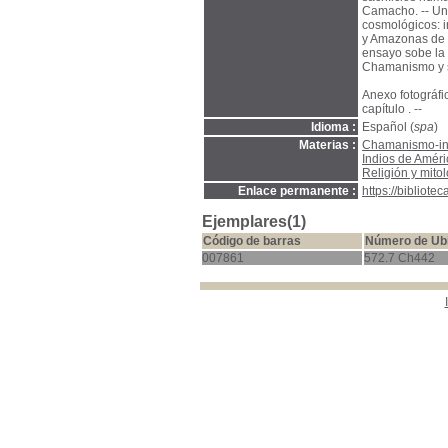
Camacho. -- Uno
cosmológicos: 
y Amazonas de 
ensayo sobe la f
Chamanismo y s
Anexo fotográfic
capítulo . --
Idioma :
Español (
spa
)
Materias :
Chamanismo-ind
Indios de Améri
Religión y mito
Enlace permanente :
https://bibliot
Ejemplares(1)
Código de barras
Número de Ub
007861
572.7 Ch442