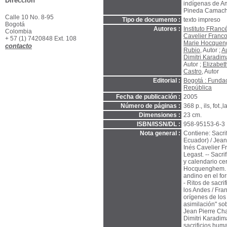
Dirección
indígenas de Am
Pineda Camach
Calle 10 No. 8-95
Tipo de documento :
texto impreso
Bogotá
Autores :
Instituto FRanc
Colombia
Cavelier Franco
+ 57 (1) 7420848 Ext. 108
Marie Hocque
contacto
Rubio
, Autor ;
A
Dimitri Karadim
Autor ;
Elizabet
Castro
, Autor
Editorial :
Bogotá : Fundac
República
Fecha de publicación :
2005
Número de páginas :
368 p., ils, fot.,
Dimensiones :
23 cm.
ISBN/ISSN/DL :
958-95153-6-3
Nota general :
Contiene: Sacri
Ecuador) / Jean
Inés Cavelier F
Legast. -- Sacri
y calendario ce
Hocquenghem. --
andino en el fo
- Ritos de sacri
los Andes / Fran
orígenes de los
asimilación" so
Jean Pierre Cha
Dimitri Karadima
sacrificios hum