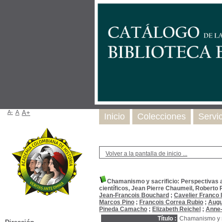
A-
A
A+
Inicio
Colecciones
Servi
Volver a la pantalla de inicio ...
Chamanismo y sacrificio: Perspectivas a
científicos, Jean Pierre Chaumeil, Robert
Jean-Francois Bouchard
;
Cavelier Franco 
Marcos Pino
;
Francois Correa Rubio
;
Augu
Pineda Camacho
;
Elizabeth Reichel
;
Anne-
Título :
Chamanismo y sa