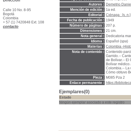
Dirección
Autores :
Demetrio Danie
Mención de edición :
1a ed.
Calle 10 No. 8-95
Bogotá
Editorial :
Ciénaga : [s. n.]
Colombia
Fecha de publicación :
1949
+ 57 (1) 7420848 Ext. 108
Número de páginas :
207 p.
contacto
Dimensiones :
21 cm.
Nota general :
Dedicatoria man
Idioma :
Español (
spa
)
Materias :
Colombia -Histo
Nota de contenido :
Contenido parci
Garrido.-- Cant
de Bolívar.-- El
Bolívar médico.
Colombia.-- La 
Cómo obtuvo Bol
Pieza :
M085 Pza 2
Enlace permanente :
https://bibliot
Ejemplares(0)
Estado
Ningún ejemplar asociado a este registro