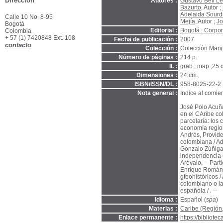
Dirección
Autores :
Gustavo Bell L
Bazurto
, Autor ;
Adelaida Sourd
Calle 10 No. 8-95
Mejía
, Autor ;
Jo
Bogotá
Editorial :
Bogotá : Corpor
Colombia
+ 57 (1) 7420848 Ext. 108
Fecha de publicación :
2007
contacto
Colección :
Colección Mang
Número de páginas :
214 p.
Il. :
grab., map.,25 
Dimensiones :
24 cm.
ISBN/ISSN/DL :
958-8025-22-2
Nota general :
Indice al comien
José Polo Acuña.
en el CAribe co
parcelaria: los 
economía region
Andrés, Provide
colombiana / Ad
Gonzalo Zúñiga 
independencia e
Arévalo. -- Par
Enrique Román B
gfeohistóricos 
colombiano o la
española / . --
Idioma :
Español (
spa
)
Materias :
Caribe (Región
Enlace permanente :
https://bibliot