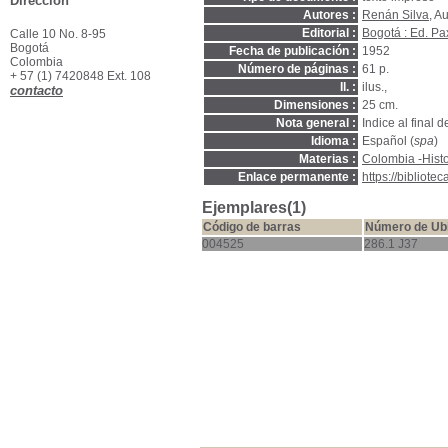
Dirección
Autores :
Renán Silva
, A
Editorial :
Bogotá : Ed. Pa
Calle 10 No. 8-95
Bogotá
Fecha de publicación :
1952
Colombia
Número de páginas :
61 p.
+ 57 (1) 7420848 Ext. 108
Il. :
ilus.,
contacto
Dimensiones :
25 cm.
Nota general :
Indice al final d
Idioma :
Español (
spa
)
Materias :
Colombia -Histo
Enlace permanente :
https://bibliot
Ejemplares(1)
Código de barras
Número de Ub
004525
286.1 J37