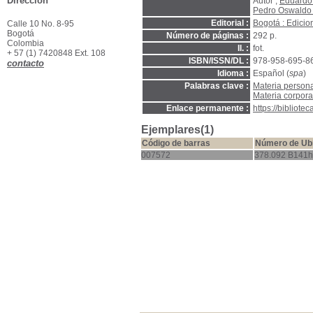
Dirección
Autor ;
Eduardo
Pedro Oswaldo
Editorial :
Bogotá : Edici
Calle 10 No. 8-95
Bogotá
Número de páginas :
292 p.
Colombia
Il. :
fot.
+ 57 (1) 7420848 Ext. 108
ISBN/ISSN/DL :
978-958-695-8
contacto
Idioma :
Español (
spa
)
Palabras clave :
Materia persona
Materia corpora
Enlace permanente :
https://bibliot
Ejemplares(1)
Código de barras
Número de Ub
007572
378.092 B141h