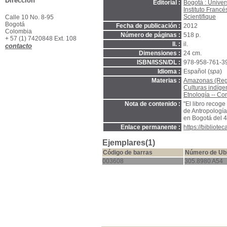
Dirección
Editorial :
Bogotá : Univer
Instituto Franc
Scientifique
Calle 10 No. 8-95
Bogotá
Fecha de publicación :
2012
Colombia
Número de páginas :
518 p.
+ 57 (1) 7420848 Ext. 108
Il. :
il.
contacto
Dimensiones :
24 cm.
ISBN/ISSN/DL :
978-958-761-3
Idioma :
Español (
spa
)
Materias :
Amazonas (Regió
Culturas indíge
Etnología -- Co
Nota de contenido :
"El libro recog
de Antropologí
en Bogotá del 4
Enlace permanente :
https://bibliot
Ejemplares(1)
Código de barras
Número de Ub
003608
305.8980 A54