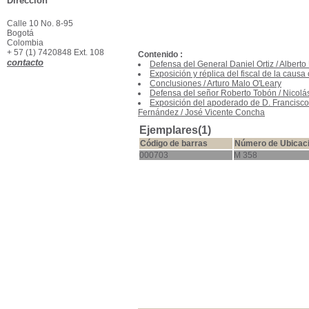
Dirección
Calle 10 No. 8-95
Bogotá
Colombia
+ 57 (1) 7420848 Ext. 108
Contenido :
contacto
Defensa del General Daniel Ortiz
/
Alberto
Exposición y réplica del fiscal de la caus
Conclusiones
/
Arturo Malo O'Leary
Defensa del señor Roberto Tobón
/
Nicolá
Exposición del apoderado de D. Francisco 
Fernández
/
José Vicente Concha
Ejemplares(1)
Código de barras
Número de Ubicac
000703
M 358